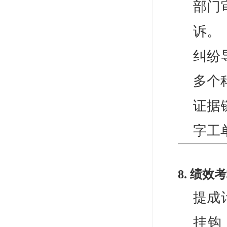
部门
诉。
纠纷
多个
证据
字工
8. 绩
提成
挂钩