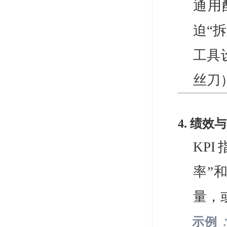
通用
迫“
工具
丝刀
4. 绩效
KP
率”
量，
示例