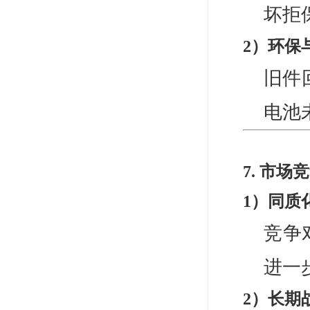
坏拒
2）环保
旧件
电池
7. 市
1）同质
竞争
进一
2）长期