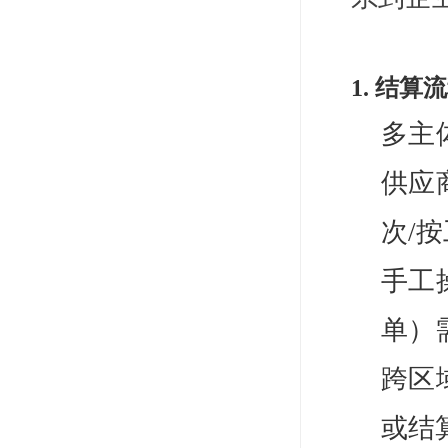
1. 结
多主
供应
次/
手工
单）
跨区
或结