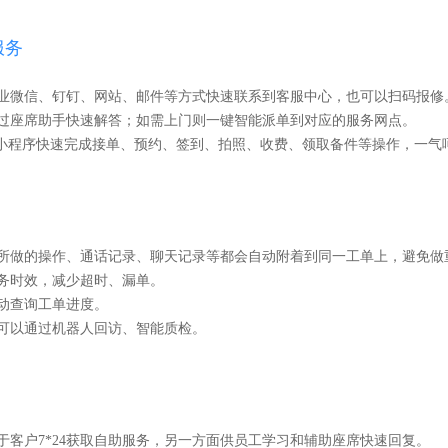
服务
企业微信、钉钉、网站、邮件等方式快速联系到客服中心，也可以扫码报修
通过座席助手快速解答；如需上门则一键智能派单到对应的服务网点。
或小程序快速完成接单、预约、签到、拍照、收费、领取备件等操作，一气
方所做的操作、通话记录、聊天记录等都会自动附着到同一工单上，避免做
务时效，减少超时、漏单。
动查询工单进度。
可以通过机器人回访、智能质检。
于客户7*24获取自助服务，另一方面供员工学习和辅助座席快速回复。