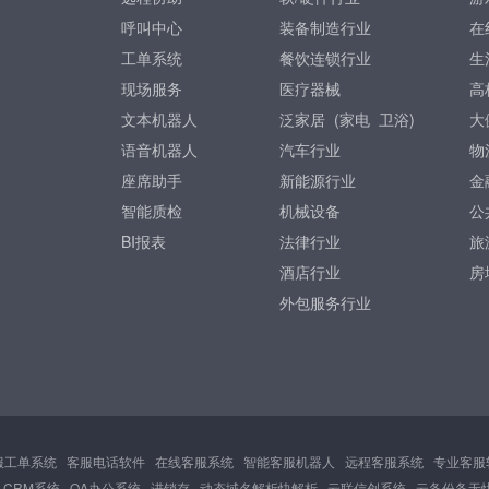
呼叫中心
装备制造行业
在
工单系统
餐饮连锁行业
生
现场服务
医疗器械
高
文本机器人
泛家居 (
家电
卫浴
)
大
语音机器人
汽车行业
物
座席助手
新能源行业
金
智能质检
机械设备
公
BI报表
法律行业
旅
酒店行业
房
外包服务行业
服工单系统
客服电话软件
在线客服系统
智能客服机器人
远程客服系统
专业客服
CRM系统
OA办公系统
进销存
动态域名解析快解析
云联信创系统
云备份备无